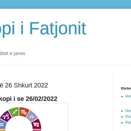
i i Fatjonit
ditet e javes
në 26 Shkurt 2022
Etiche
Hor
opi i se 26/02/2022
Ho
Pri
Pub