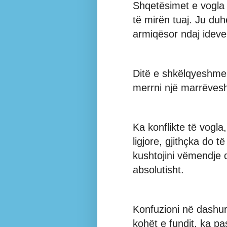
Shqetësimet e vogla 
të mirën tuaj. Ju duh
armiqësor ndaj ideve 
Ditë e shkëlqyeshme
merrni një marrëvesh
Ka konflikte të vogl
ligjore, gjithçka do t
kushtojini vëmendje
absolutisht.
Konfuzioni në dashur
kohët e fundit, ka pa