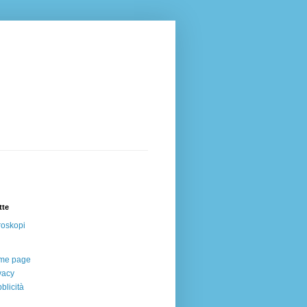
tte
oskopi
me page
vacy
blicità