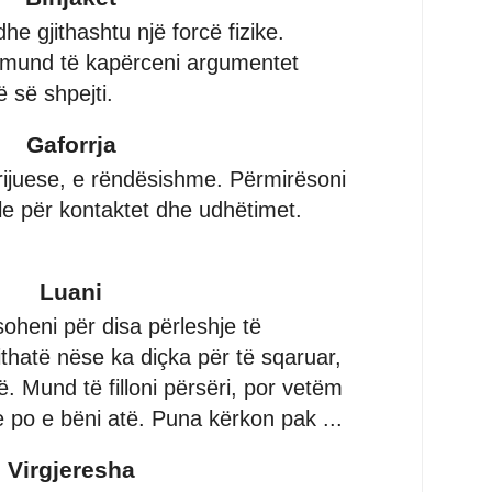
he gjithashtu një forcë fizike.
 mund të kapërceni argumentet
ë së shpejti.
Gaforrja
rijuese, e rëndësishme. Përmirësoni
ile për kontaktet dhe udhëtimet.
Luani
oheni për disa përleshje të
thatë nëse ka diçka për të sqaruar,
ë. Mund të filloni përsëri, por vetëm
e po e bëni atë. Puna kërkon pak ...
Virgjeresha