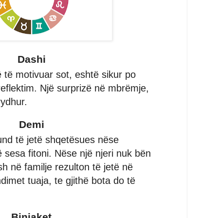
Dashi
të motivuar sot, eshtë sikur po
reflektim. Një surprizë në mbrëmje,
rydhur.
Demi
nd të jetë shqetësues nëse
esa fitoni. Nëse një njeri nuk bën
h në familje rezulton të jetë në
met tuaja, te gjithë bota do të
Binjaket