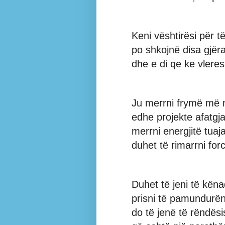
Keni vështirësi për t
po shkojnë disa gjëra;
dhe e di qe ke vleres
Ju merrni frymë më m
edhe projekte afatgja
merrni energjitë tuaja
duhet të rimarrni for
Duhet të jeni të kën
prisni të pamundurën
do të jenë të rëndësi