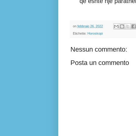
që eshtë një parathën
on
febbraio 26, 2022
Etichette:
Horoskopi
Nessun commento:
Posta un commento