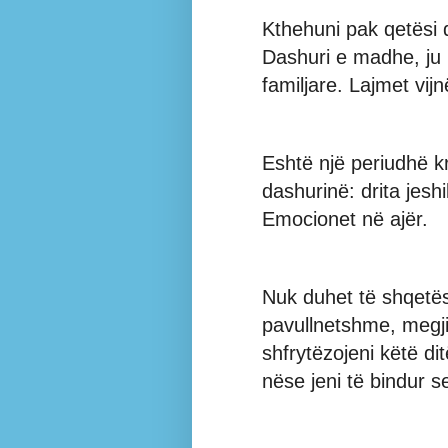
Kthehuni pak qetësi d
Dashuri e madhe, ju
familjare. Lajmet vijn
Eshtë një periudhë k
dashurinë: drita jesh
Emocionet në ajër.
Nuk duhet të shqetës
pavullnetshme, megji
shfrytëzojeni këtë dit
nëse jeni të bindur s