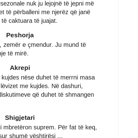
sezonale nuk ju lejojnë të jepni më
et të përballeni me njerëz që janë
të caktuara të juajat.
Peshorja
, zemër e çmendur. Ju mund të
je të mirë.
Akrepi
a, kujdes nëse duhet të merrni masa
ë lëvizet me kujdes. Në dashuri,
 diskutimeve që duhet të shmangen
Shigjetari
i mbretëron suprem. Për fat të keq,
sur shumë vështirësi ...