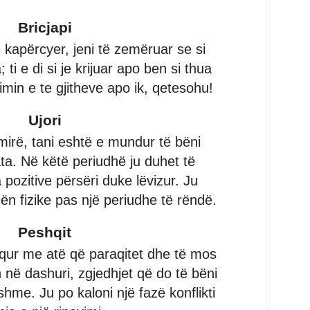
Bricjapi
ë kapërcyer, jeni të zemëruar se si
 ti e di si je krijuar apo ben si thua
imin e te gjitheve apo ik, qetesohu!
Ujori
irë, tani eshtë e mundur të bëni
ta. Në këtë periudhë ju duhet të
 pozitive përsëri duke lëvizur. Ju
cën fizike pas një periudhe të rëndë.
Peshqit
aqur me atë që paraqitet dhe të mos
 në dashuri, zgjedhjet që do të bëni
shme. Ju po kaloni një fazë konflikti