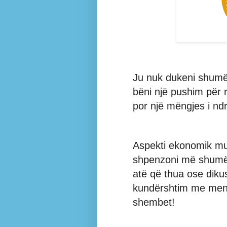
Ju nuk dukeni shumë 
bëni një pushim për 
por një mëngjes i nd
Aspekti ekonomik mu
shpenzoni më shumë s
atë që thua ose dikus
kundërshtim me mendi
shembet!