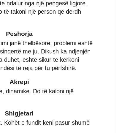
hte ndalur nga një pengesë ligjore.
o të takoni një person që derdh
Peshorja
imi janë thelbësore; problemi eshtë
 sinqertë me ju. Dikush ka ndjenjën
 duhet, eshtë sikur të kërkoni
ndësi të reja për tu përfshirë.
Akrepi
ve, dinamike. Do të kaloni një
Shigjetari
it. Kohët e fundit keni pasur shumë