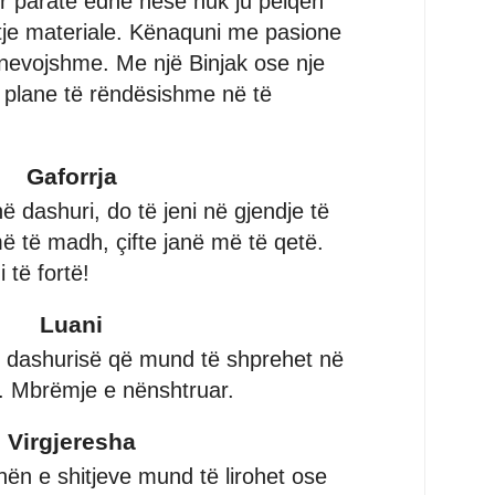
r paratë edhe nëse nuk ju pëlqen
tje materiale. Kënaquni me pasione
 nevojshme. Me një Binjak ose nje
i plane të rëndësishme në të
Gaforrja
ë dashuri, do të jeni në gjendje të
ë të madh, çifte janë më të qetë.
i të fortë!
Luani
i dashurisë që mund të shprehet në
 Mbrëmje e nënshtruar.
Virgjeresha
hën e shitjeve mund të lirohet ose