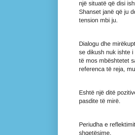
një situatë që disi is
Shanset janë që ju d
tension mbi ju.
Dialogu dhe mirëkupt
se dikush nuk ishte i
të mos mbështetet sa
referenca të reja, mu
Eshtë një ditë poziti
pasdite të mirë.
Periudha e reflektim
shqetësime.