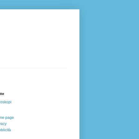
tte
oskopi
me page
vacy
blicità