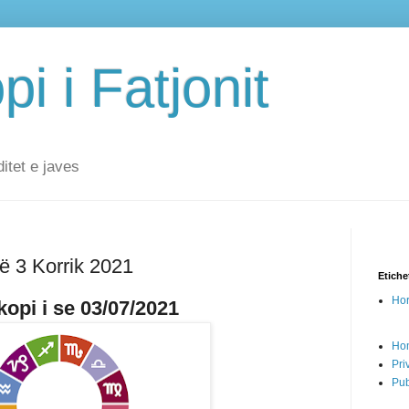
i i Fatjonit
ditet e javes
ë 3 Korrik 2021
Etiche
Hor
opi i se 03/07/2021
Ho
Pri
Pub