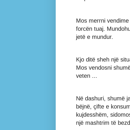
Mos merrni vendime
forcën tuaj. Mundoh
jetë e mundur.
Kjo ditë sheh një si
Mos vendosni shumë 
veten ...
Në dashuri, shumë j
bëjnë, çifte e konsum
kujdesshëm, sidomos 
një mashtrim të bez