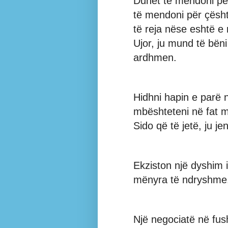
Duhet të mendoni pë
të mendoni për çësh
të reja nëse eshtë e
Ujor, ju mund të bën
ardhmen.
Hidhni hapin e parë n
mbështeteni në fat m
Sido që të jetë, ju jen
Ekziston një dyshim 
mënyra të ndryshme.
Një negociatë në fus