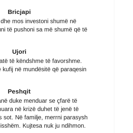
Bricjapi
 dhe mos investoni shumë në
uni të pushoni sa më shumë që të
Ujori
tuatë të këndshme të favorshme.
kufij në mundësitë që paraqesin
Peshqit
anë duke menduar se çfarë të
uara në krizë duhet të jenë të
sot. Në familje, merrni parasysh
disshëm. Kujtesa nuk ju ndihmon.