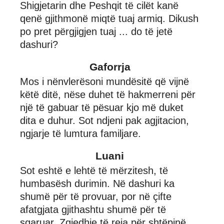
Shigjetarin dhe Peshqit të cilët kanë
qenë gjithmonë miqtë tuaj armiq. Dikush
po pret përgjigjen tuaj ... do të jetë
dashuri?
Gaforrja
Mos i nënvlerësoni mundësitë që vijnë
këtë ditë, nëse duhet të hakmerreni për
një të gabuar të pësuar kjo më duket
dita e duhur. Sot ndjeni pak agjitacion,
ngjarje të lumtura familjare.
Luani
Sot eshtë e lehtë të mërzitesh, të
humbasësh durimin. Në dashuri ka
shumë për të provuar, por në çifte
afatgjata gjithashtu shumë për të
sqaruar. Zgjedhje të reja për shtëpinë.