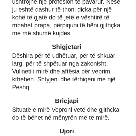
ushtrojnë një profesion të pavarur. Nëse
ju eshtë dashur të thoni diçka për një
kohë të gjatë do të jetë e vështirë të
mbahet prapa, përpiquni të bëni gjithçka
me më shumë kujdes.
Shigjetari
Dëshira për të udhëtuar, për të shkuar
larg, për të shpëtuar nga zakonisht.
Vullneti i mirë dhe aftësia për veprim
kthehen. Shtyjeni dhe tërhiqeni me një
Peshq.
Bricjapi
Situatë e mirë Veproni vetë dhe gjithçka
do të bëhet në mënyrën më të mirë.
Ujori