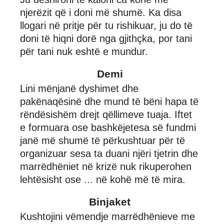
njerëzit që i doni më shumë. Ka disa
llogari në pritje për tu rishikuar, ju do të
doni të hiqni dorë nga gjithçka, por tani
për tani nuk eshtë e mundur.
Demi
Lini mënjanë dyshimet dhe
pakënaqësinë dhe mund të bëni hapa të
rëndësishëm drejt qëllimeve tuaja. Iftet
e formuara ose bashkëjetesa së fundmi
janë më shumë të përkushtuar për të
organizuar sesa ta duani njëri tjetrin dhe
marrëdhëniet në krizë nuk rikuperohen
lehtësisht ose ... në kohë më të mira.
Binjaket
Kushtojini vëmendje marrëdhënieve me