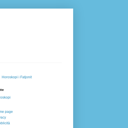
Horoskopi i Fatjonit
tte
oskopi
me page
vacy
blicità