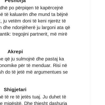
Peshorja
dhë po përpiqen të kapërcejnë
në të kaluarën dhe mund ta bëjnë
t, ju vetëm doni të keni njerëz të
 dhe ndonjëherë ju largoni ata që
ntik: tregojini partnerit, më mirë
Akrepi
e që ju sulmojnë dhe pastaj ka
onomike për të menduar. Risi në
ush do të jetë më argumentues se
Shigjetari
ë të re të jetës tuaj. Ju duhet të
e miqësitë. Dhe thjesht dashuria