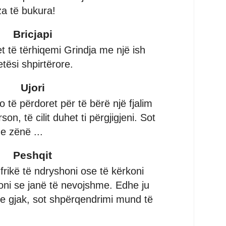
za të bukura!
Bricjapi
t të tërhiqemi Grindja me një ish
tësi shpirtërore.
Ujori
o të përdoret për të bërë një fjalim
on, të cilit duhet ti përgjigjeni. Sot
 e zënë ...
Peshqit
frikë të ndryshoni ose të kërkoni
ni se janë të nevojshme. Edhe ju
e gjak, sot shpërqendrimi mund të
.