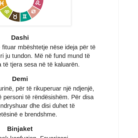
Dashi
ë fituar mbështetje nëse ideja për të
uri ju tundon. Më në fund mund të
a të tjera sesa në të kaluarën.
Demi
rinë, për të rikuperuar një ndjenjë,
ë personi të rëndësishëm. Për disa
 ndryshuar dhe disi duhet të
qetësinë e brendshme.
Binjaket