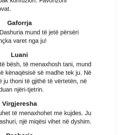
pak konfuzion. Favorizoni
vat.
Gaforrja
Dashuria mund të jetë përsëri
thçka varet nga ju!
Luani
të bësh, të menaxhosh tani, mund
ë të kënaqësisë së madhe tek ju. Në
 ju thoni të gjithë të vërtetën, në
duan njëri-tjetrin.
Virgjeresha
uhet të menaxhohet me kujdes. Ju
ashuri, një miqësi vihet në dyshim.