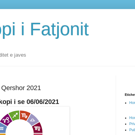
i i Fatjonit
ditet e javes
6 Qershor 2021
Etiche
opi i se 06/06/2021
Hor
Ho
Pri
Pub