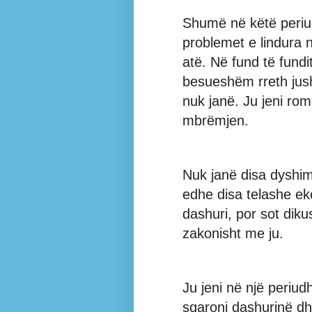
Shumë në këtë periu
problemet e lindura 
atë. Në fund të fundi
besueshëm rreth jush
nuk janë. Ju jeni roma
mbrëmjen.
Nuk janë disa dyshim
edhe disa telashe ek
dashuri, por sot dik
zakonisht me ju.
Ju jeni në një periudh
sqaroni dashurinë dh