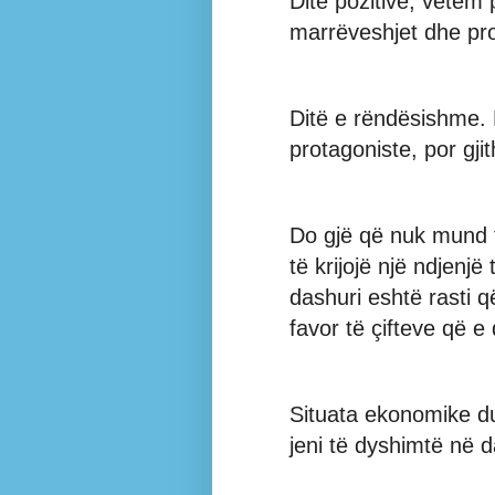
Ditë pozitive, vetëm 
marrëveshjet dhe pro
Ditë e rëndësishme. 
protagoniste, por gji
Do gjë që nuk mund 
të krijojë një ndjenj
dashuri eshtë rasti që
favor të çifteve që e 
Situata ekonomike d
jeni të dyshimtë në d