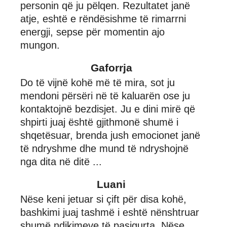
personin që ju pëlqen. Rezultatet janë
atje, eshtë e rëndësishme të rimarrni
energji, sepse për momentin ajo
mungon.
Gaforrja
Do të vijnë kohë më të mira, sot ju
mendoni përsëri në të kaluarën ose ju
kontaktojnë bezdisjet. Ju e dini mirë që
shpirti juaj është gjithmonë shumë i
shqetësuar, brenda jush emocionet janë
të ndryshme dhe mund të ndryshojnë
nga dita në ditë ...
Luani
Nëse keni jetuar si çift për disa kohë,
bashkimi juaj tashmë i eshtë nënshtruar
shumë ndikimeve të pasigurta. Nëse