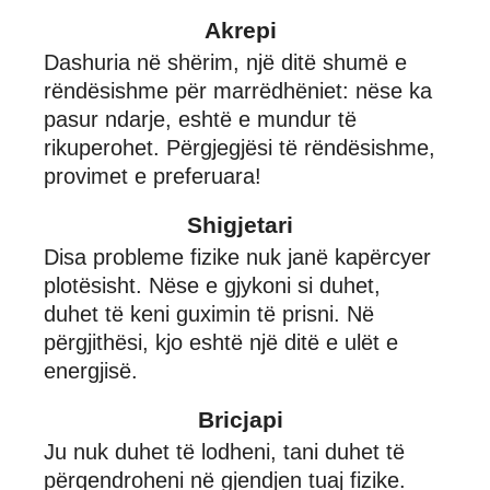
Akrepi
Dashuria në shërim, një ditë shumë e
rëndësishme për marrëdhëniet: nëse ka
pasur ndarje, eshtë e mundur të
rikuperohet. Përgjegjësi të rëndësishme,
provimet e preferuara!
Shigjetari
Disa probleme fizike nuk janë kapërcyer
plotësisht. Nëse e gjykoni si duhet,
duhet të keni guximin të prisni. Në
përgjithësi, kjo eshtë një ditë e ulët e
energjisë.
Bricjapi
Ju nuk duhet të lodheni, tani duhet të
përqendroheni në gjendjen tuaj fizike.