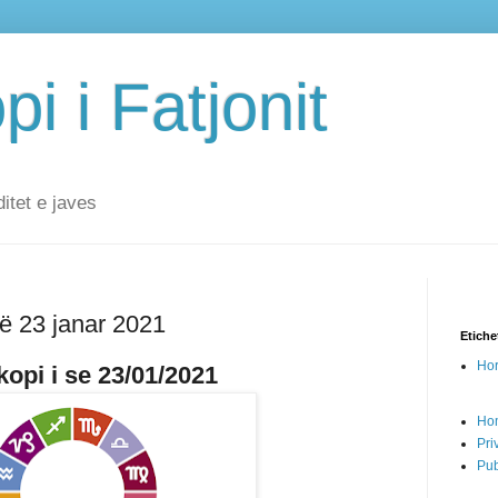
i i Fatjonit
ditet e javes
në 23 janar 2021
Etiche
Hor
opi i se 23/01/2021
Ho
Pri
Pub