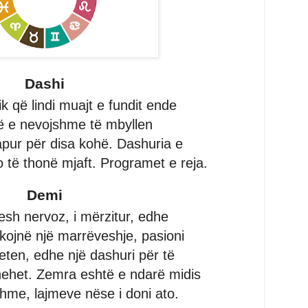
Dashi
 që lindi muajt e fundit ende
 e nevojshme të mbyllen
apur për disa kohë. Dashuria e
o të thonë mjaft. Programet e reja.
Demi
esh nervoz, i mërzitur, edhe
rkojnë një marrëveshje, pasioni
eten, edhe një dashuri për të
hehet. Zemra eshtë e ndarë midis
me, lajmeve nëse i doni ato.