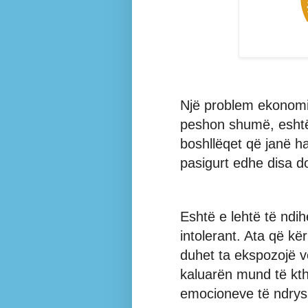
Një problem ekonomik
peshon shumë, eshtë
boshllëqet që janë h
pasigurt edhe disa d
Eshtë e lehtë të ndih
intolerant. Ata që kë
duhet ta ekspozojë v
kaluarën mund të kt
emocioneve të ndrysh