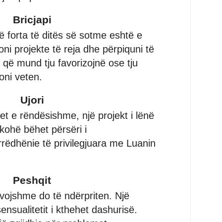
Bricjapi
ë forta të ditës së sotme eshtë e
ni projekte të reja dhe përpiquni të
 që mund tju favorizojnë ose tju
oni veten.
Ujori
t e rëndësishme, një projekt i lënë
ohë bëhet përsëri i
dhënie të privilegjuara me Luanin
Peshqit
vojshme do të ndërpriten. Një
nsualitetit i kthehet dashurisë.