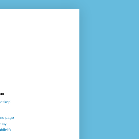
tte
oskopi
me page
vacy
blicità