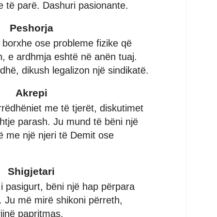
e të parë. Dashuri pasionante.
Peshorja
 borxhe ose probleme fizike që
n, e ardhmja eshtë në anën tuaj.
hë, dikush legalizon një sindikatë.
Akrepi
rëdhëniet me të tjerët, diskutimet
shtje parash. Ju mund të bëni një
ë me një njeri të Demit ose
Shigjetari
 i pasigurt, bëni një hap përpara
 Ju më mirë shikoni përreth,
ijnë papritmas.