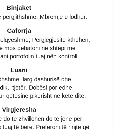
Binjaket
 e përgjithshme. Mbrëmje e lodhur.
Gaforrja
këlqyeshme; Përgjegjësitë kthehen,
he mos debatoni në shtëpi me
i portofolin tuaj nën kontroll ...
Luani
lodhshme, larg dashurisë dhe
diku tjetër. Dobësi por edhe
ur qetësinë pikërisht në këtë ditë.
Virgjeresha
ë do të zhvillohen do të jenë për
tuaj të bëre. Preferoni të rinjtë që