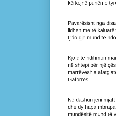
kërkojnë punën e tyr
Pavarësisht nga disa
lidhen me të kaluarë
Çdo gjë mund të ndod
Kjo ditë ndihmon mar
në shtëpi për një çë
marrëveshje afatgjat
Gaforres.
Në dashuri jeni mjaft
dhe dy hapa mbrapa.
mundësitë mund të v