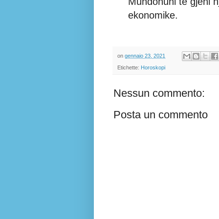
Mundohuni të gjeni n
ekonomike.
on
gennaio 23, 2021
Etichette:
Horoskopi
Nessun commento:
Posta un commento