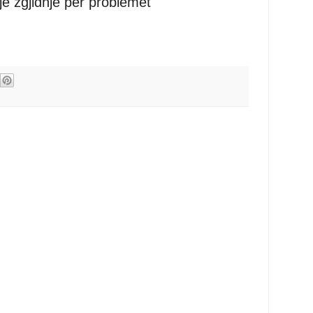
jë zgjidhje për problemet