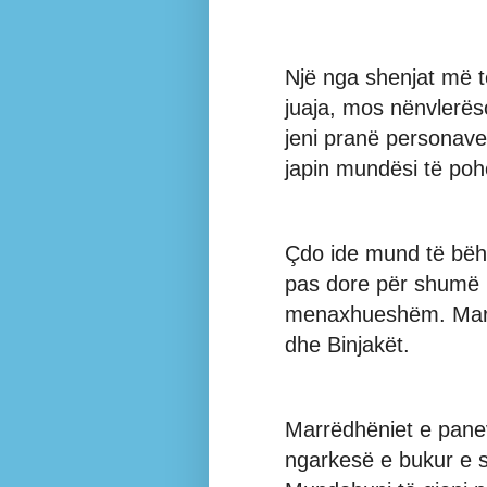
Një nga shenjat më t
juaja, mos nënvlerëso
jeni pranë personave
japin mundësi të poh
Çdo ide mund të bëhe
pas dore për shumë k
menaxhueshëm. Marrë
dhe Binjakët.
Marrëdhëniet e pane
ngarkesë e bukur e se