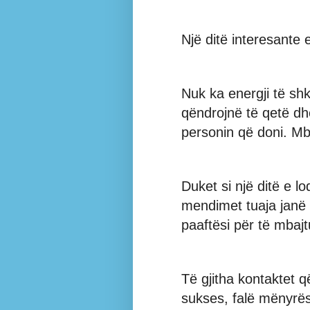
Një ditë interesante
Nuk ka energji të sh
qëndrojnë të qetë d
personin që doni. Mban
Duket si një ditë e 
mendimet tuaja janë 
paaftësi për të mbajt
Të gjitha kontaktet q
sukses, falë mënyrës 