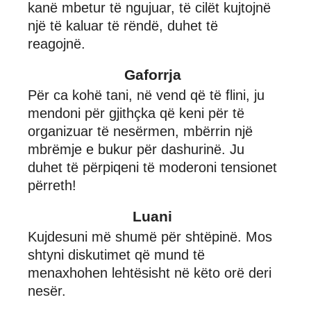
kanë mbetur të ngujuar, të cilët kujtojnë
një të kaluar të rëndë, duhet të
reagojnë.
Gaforrja
Për ca kohë tani, në vend që të flini, ju
mendoni për gjithçka që keni për të
organizuar të nesërmen, mbërrin një
mbrëmje e bukur për dashurinë. Ju
duhet të përpiqeni të moderoni tensionet
përreth!
Luani
Kujdesuni më shumë për shtëpinë. Mos
shtyni diskutimet që mund të
menaxhohen lehtësisht në këto orë deri
nesër.