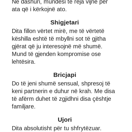
Në dashuri, mundësi të reja vijnë për
ata që i kërkojnë ato.
Shigjetari
Dita fillon vërtet mirë, me të vërtetë
këshilla eshtë të mbyllni sot të gjitha
gjërat që ju interesojnë më shumë.
Mund të gjenden kompromise ose
lehtësira.
Bricjapi
Do të jeni shumë sensual, shpresoj të
keni partnerin e duhur në krah. Me disa
të afërm duhet të zgjidhni disa çështje
familjare.
Ujori
Dita absolutisht për tu shfrytëzuar.