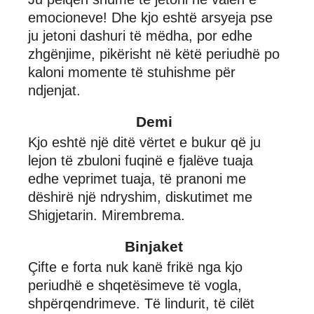
emocioneve! Dhe kjo eshtë arsyeja pse
ju jetoni dashuri të mëdha, por edhe
zhgënjime, pikërisht në këtë periudhë po
kaloni momente të stuhishme për
ndjenjat.
Demi
Kjo eshtë një ditë vërtet e bukur që ju
lejon të zbuloni fuqinë e fjalëve tuaja
edhe veprimet tuaja, të pranoni me
dëshirë një ndryshim, diskutimet me
Shigjetarin. Mirembrema.
Binjaket
Çifte e forta nuk kanë frikë nga kjo
periudhë e shqetësimeve të vogla,
shpërqendrimeve. Të lindurit, të cilët