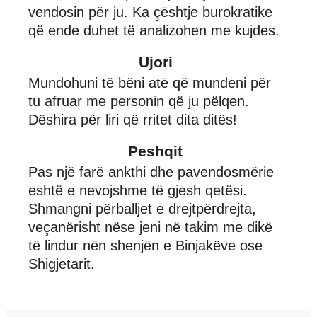
vendosin për ju. Ka çështje burokratike
që ende duhet të analizohen me kujdes.
Ujori
Mundohuni të bëni atë që mundeni për
tu afruar me personin që ju pëlqen.
Dëshira për liri që rritet dita ditës!
Peshqit
Pas një farë ankthi dhe pavendosmërie
eshtë e nevojshme të gjesh qetësi.
Shmangni përballjet e drejtpërdrejta,
veçanërisht nëse jeni në takim me dikë
të lindur nën shenjën e Binjakëve ose
Shigjetarit.