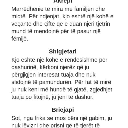
Akrepi
Marrëdhënie të mira me familjen dhe
miqtë. Për ndjenjat, kjo eshtë një kohë e
veçantë dhe çifte që e duan njëri tjetrin
mund të mendojnë për të pasur një
fëmijë.
Shigjetari
Kjo eshtë një kohë e rëndësishme për
dashurinë, kërkoni njerëz që ju
përgjigjen interesat tuaja dhe nuk
sfidojnë të pamundurën. Për fat të mirë
ju nuk keni më hundë të gjatë, zgjedhjet
tuaja po fitojnë, ju jeni të dashur.
Bricjapi
Sot, nga frika se mos bëni një gabim, ju
nuk lëvizni dhe prisni që të tjerët të