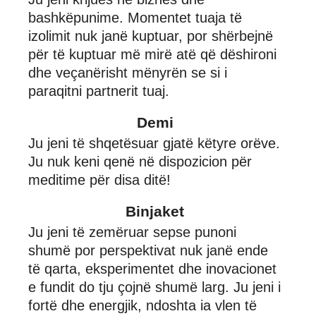
bashkëpunime. Momentet tuaja të
izolimit nuk janë kuptuar, por shërbejnë
për të kuptuar më mirë atë që dëshironi
dhe veçanërisht mënyrën se si i
paraqitni partnerit tuaj.
Demi
Ju jeni të shqetësuar gjatë këtyre orëve.
Ju nuk keni qenë në dispozicion për
meditime për disa ditë!
Binjaket
Ju jeni të zemëruar sepse punoni
shumë por perspektivat nuk janë ende
të qarta, eksperimentet dhe inovacionet
e fundit do tju çojnë shumë larg. Ju jeni i
fortë dhe energjik, ndoshta ia vlen të