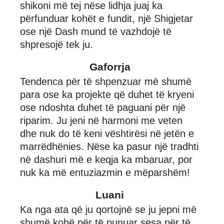
shikoni më tej nëse lidhja juaj ka
përfunduar kohët e fundit, një Shigjetar
ose një Dash mund të vazhdojë të
shpresojë tek ju.
Gaforrja
Tendenca për të shpenzuar më shumë
para ose ka projekte që duhet të kryeni
ose ndoshta duhet të paguani për një
riparim. Ju jeni në harmoni me veten
dhe nuk do të keni vështirësi në jetën e
marrëdhënies. Nëse ka pasur një tradhti
në dashuri më e keqja ka mbaruar, por
nuk ka më entuziazmin e mëparshëm!
Luani
Ka nga ata që ju qortojnë se ju jepni më
shumë kohë për të punuar sesa për të